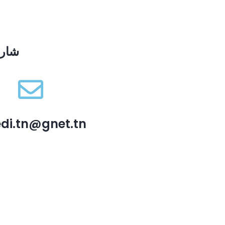
شارع ع
di.tn@gnet.tn